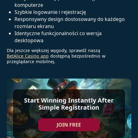
komputerze
Szybkie logowanie i rejestrację
Responsywny design dostosowany do każdego
rozmiaru ekranu
Identyczne funkcjonalności co wersja
desktopowa
Dla jeszcze większej wygody, sprawdź naszą
BetAlice Casino app
dostępną bezpośrednio w
przeglądarce mobilnej.
Start Winning Instantly After
Simple Registration
JOIN FREE